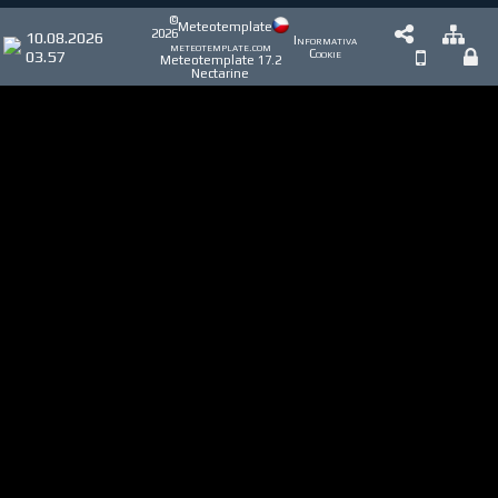
©
Meteotemplate
2026
10.08.2026
Informativa
meteotemplate.com
03.57
Cookie
Meteotemplate 17.2
Nectarine