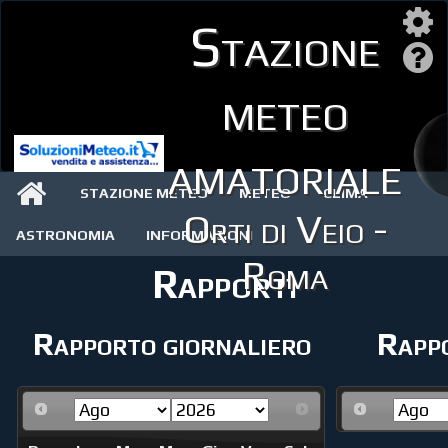
Stazione
meteo
amatoriale
STAZIONE METEO
METEO
CLIMA
Orti di Veio -
ASTRONOMIA
INFORMAZIONI
Roma
Rapporti
Rapporto giornaliero
Rappo