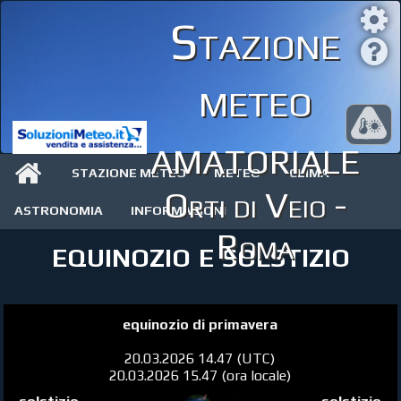
Stazione
meteo
amatoriale
STAZIONE METEO
METEO
CLIMA
Orti di Veio -
ASTRONOMIA
INFORMAZIONI
Roma
equinozio e solstizio
equinozio di primavera
20.03.2026 14.47 (UTC)
20.03.2026 15.47 (ora locale)