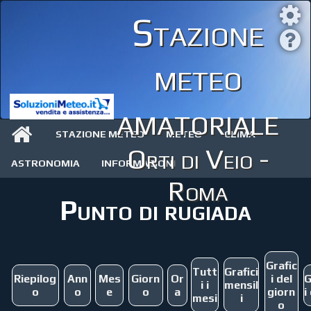
Stazione
meteo
amatoriale
STAZIONE METEO
METEO
CLIMA
Orti di Veio -
ASTRONOMIA
INFORMAZIONI
Roma
Punto di rugiada
Grafic
Tutt
Grafici
Riepilog
Ann
Mes
Giorn
Or
i del
G
i i
mensil
o
o
e
o
a
giorn
i
mesi
i
o