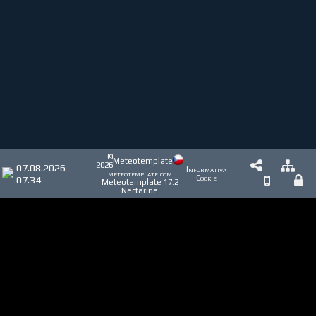
©
Meteotemplate
2026
07.08.2026
Informativa
meteotemplate.com
07.34
Cookie
Meteotemplate 17.2
Nectarine