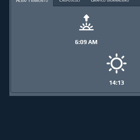
Alba/Tramonto
6:09 AM
14:13