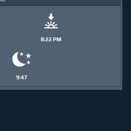
8:22 PM
9:47