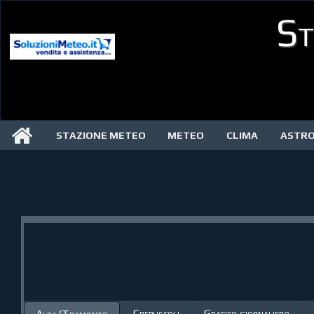
St
STAZIONE METEO
METEO
CLIMA
ASTR
Crepuscoli
Grafico giornaliero