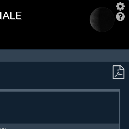
iale
uali