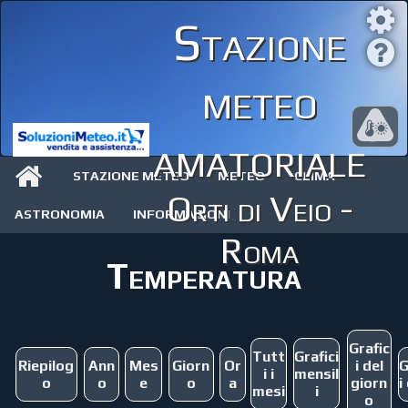
Stazione
meteo
amatoriale
STAZIONE METEO
METEO
CLIMA
Orti di Veio -
ASTRONOMIA
INFORMAZIONI
Roma
Temperatura
Grafic
Tutt
Grafici
Riepilog
Ann
Mes
Giorn
Or
i del
G
i i
mensil
o
o
e
o
a
giorn
i
mesi
i
o