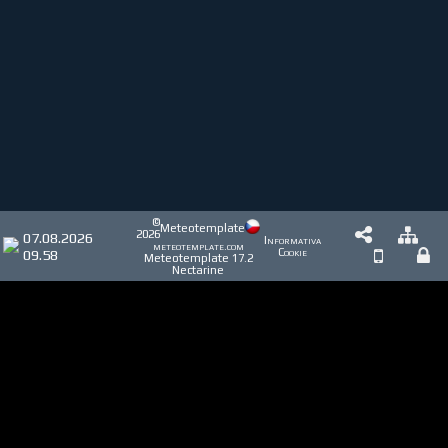
©
Meteotemplate
2026
07.08.2026
Informativa
meteotemplate.com
09.58
Cookie
Meteotemplate 17.2
Nectarine