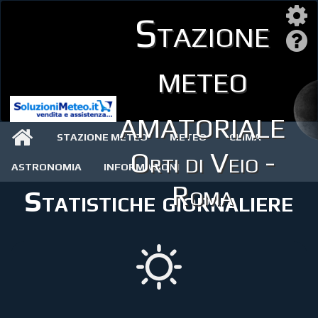
Stazione
meteo
amatoriale
STAZIONE METEO
METEO
CLIMA
Orti di Veio -
ASTRONOMIA
INFORMAZIONI
Roma
Statistiche giornaliere