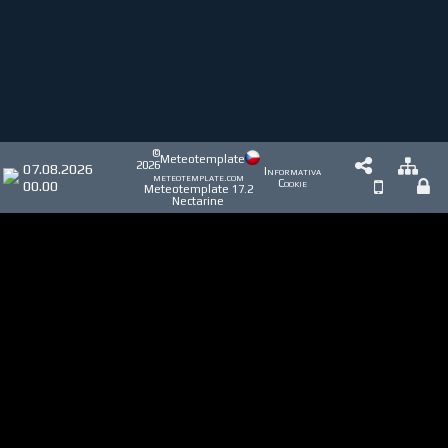
©
Meteotemplate
2026
07.08.2026
Informativa
meteotemplate.com
00.00
Cookie
Meteotemplate 17.2
Nectarine