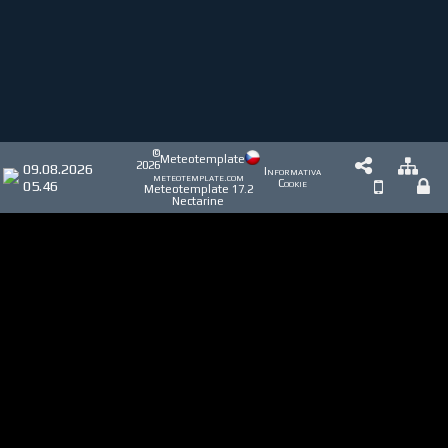
©
Meteotemplate
2026
09.08.2026
Informativa
meteotemplate.com
05.46
Cookie
Meteotemplate 17.2
Nectarine