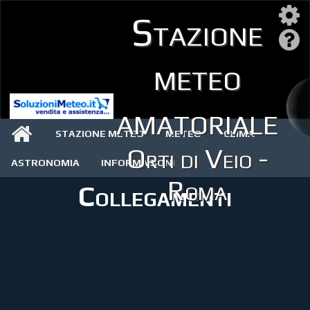
Stazione
meteo
amatoriale
STAZIONE METEO
METEO
CLIMA
Orti di Veio -
ASTRONOMIA
INFORMAZIONI
Roma
Collegamenti