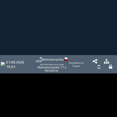
©
Meteotemplate
2026
07.08.2026
Informativa
meteotemplate.com
10.03
Cookie
Meteotemplate 17.2
Nectarine