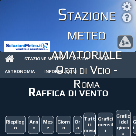
Stazione
meteo
amatoriale
STAZIONE METEO
METEO
CLIMA
Orti di Veio -
ASTRONOMIA
INFORMAZIONI
Roma
Raffica di vento
Grafic
Tutt
Grafici
Riepilog
Ann
Mes
Giorn
Or
i del
G
i i
mensil
o
o
e
o
a
giorn
i
mesi
i
o