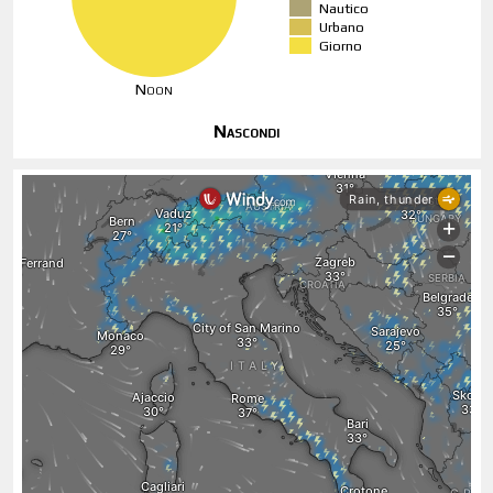
Nautico
Urbano
Giorno
Noon
Nascondi