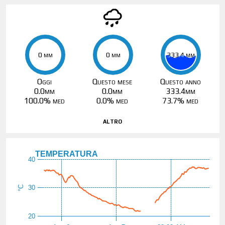
0 mm
0 mm
0 mm
0 mm
333.4 mm
333.4 mm
Oggi
Questo mese
Questo anno
0.0mm
0.0mm
333.4mm
100.0% med
0.0% med
73.7% med
altro
TEMPERATURA
40
30
°C
20