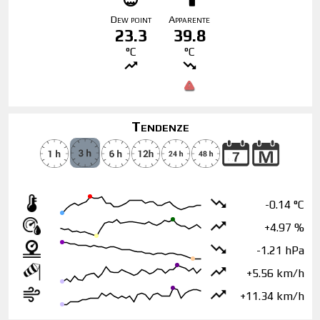
Dew point
Apparente
23.3
39.8
°C
°C
Tendenze
-0.14 °C
+4.97 %
-1.21 hPa
+5.56 km/h
+11.34 km/h