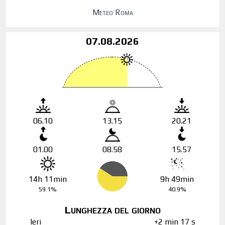
Meteo Roma
07.08.2026
06.10
13.15
20.21
01.00
08.58
15.57
14h 11min
9h 49min
59.1%
40.9%
Lunghezza del giorno
Ieri
+2 min 17 s