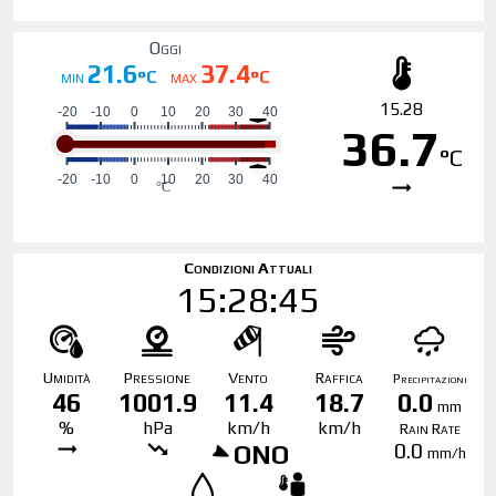
Oggi
21.6
37.4
°C
°C
MIN
MAX
15.28
36.7
°C
Condizioni Attuali
15:28:45
Umidità
Pressione
Vento
Raffica
Precipitazioni
46
1001.9
11.4
18.7
0.0
mm
%
hPa
km/h
km/h
Rain Rate
0.0
ONO
mm/h