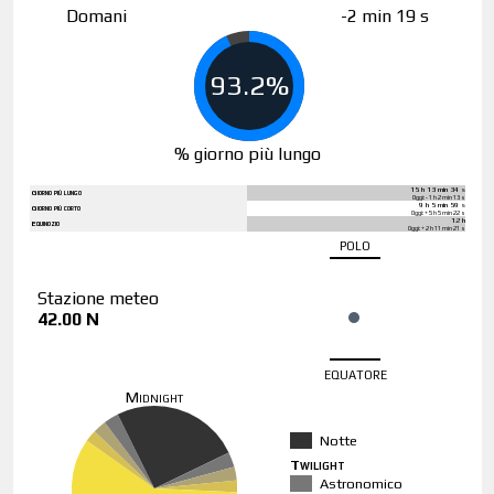
Domani
-2 min 19 s
93.2%
% giorno più lungo
15 h 13 min 34 s
Giorno più lungo
Oggi: - 1 h 2 min 13 s
9 h 5 min 59 s
Giorno più corto
Oggi: + 5 h 5 min 22 s
12 h
Equinozio
Oggi: + 2 h 11 min 21 s
polo
Stazione meteo
42.00 N
equatore
Midnight
Notte
Twilight
Astronomico