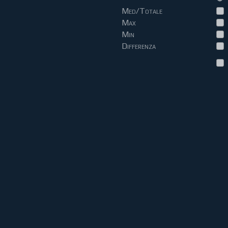
Med/Totale
Max
Min
Differenza