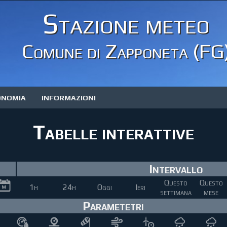
Stazione meteo
Comune di Zapponeta (FG
ONOMIA
INFORMAZIONI
Tabelle interattive
Intervallo
Questo
Questo
1h
24h
Oggi
Ieri
settimana
mese
Parametetri