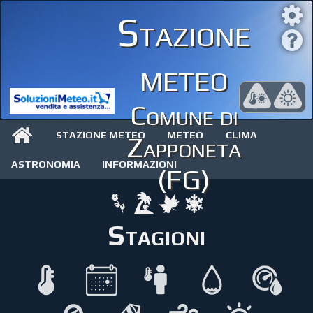
Stazione
meteo
Comune di
STAZIONE METEO
METEO
CLIMA
Zapponeta
ASTRONOMIA
INFORMAZIONI
(FG)
Stagioni