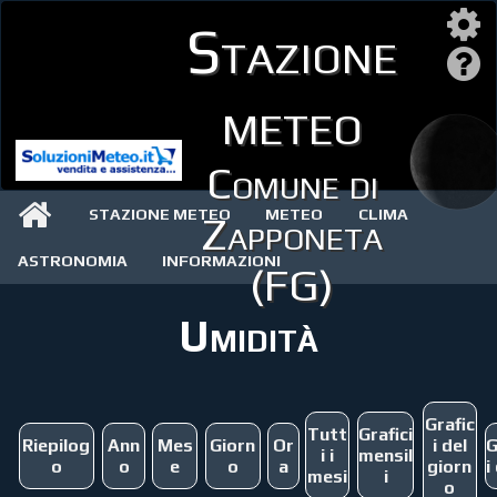
Stazione
meteo
Comune di
STAZIONE METEO
METEO
CLIMA
Zapponeta
ASTRONOMIA
INFORMAZIONI
(FG)
Umidità
Grafic
Tutt
Grafici
Riepilog
Ann
Mes
Giorn
Or
i del
G
i i
mensil
o
o
e
o
a
giorn
i
mesi
i
o