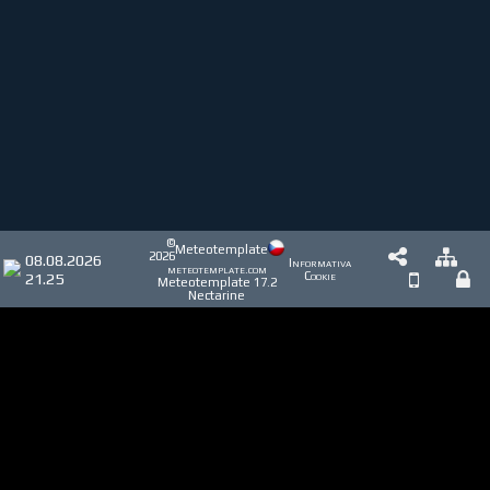
©
Meteotemplate
2026
08.08.2026
Informativa
meteotemplate.com
21.25
Cookie
Meteotemplate 17.2
Nectarine