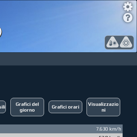
)
Grafici del
Visualizzazio
ili
Grafici orari
giorno
ni
7.630 km/h