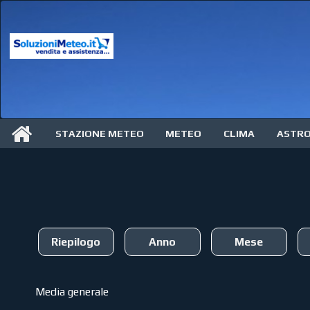
STAZIONE METEO
METEO
CLIMA
ASTR
Riepilogo
Anno
Mese
Media generale