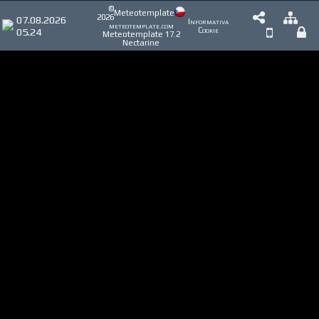
©
Meteotemplate
2026
07.08.2026
Informativa
meteotemplate.com
05.24
Cookie
Meteotemplate 17.2
Nectarine