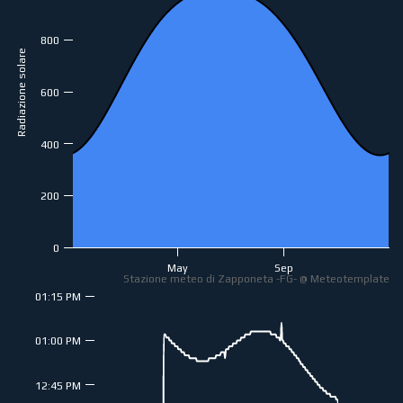
800
Radiazione solare
600
400
200
0
May
Sep
Stazione meteo di Zapponeta -FG- @ Meteotemplate
01:15 PM
01:00 PM
12:45 PM