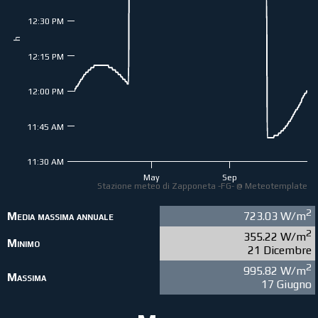
12:30 PM
h
12:15 PM
12:00 PM
11:45 AM
11:30 AM
May
Sep
Stazione meteo di Zapponeta -FG- @ Meteotemplate
2
Media massima annuale
723.03 W/m
2
355.22 W/m
Minimo
21 Dicembre
2
995.82 W/m
Massima
17 Giugno