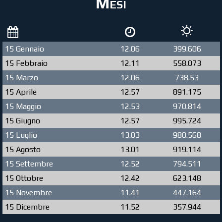
Mesi
15 Gennaio
12.06
399.606
15 Febbraio
12.11
558.073
15 Marzo
12.06
738.53
15 Aprile
12.57
891.175
15 Maggio
12.53
970.814
15 Giugno
12.57
995.724
15 Luglio
13.03
980.568
15 Agosto
13.01
919.114
15 Settembre
12.52
794.511
15 Ottobre
12.42
623.148
15 Novembre
11.41
447.164
15 Dicembre
11.52
357.944