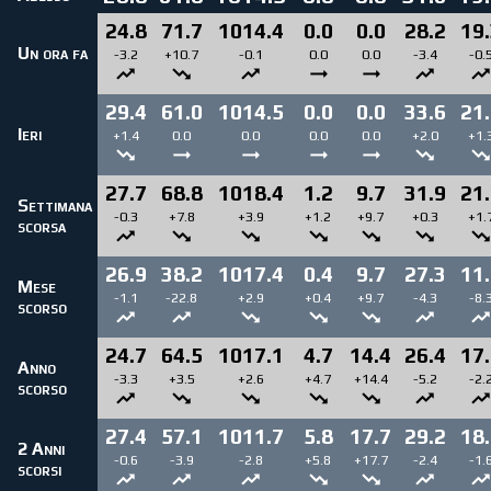
24.8
71.7
1014.4
0.0
0.0
28.2
19
Un ora fa
-3.2
+10.7
-0.1
0.0
0.0
-3.4
-0.
29.4
61.0
1014.5
0.0
0.0
33.6
21
Ieri
+1.4
0.0
0.0
0.0
0.0
+2.0
+1.
27.7
68.8
1018.4
1.2
9.7
31.9
21
Settimana
-0.3
+7.8
+3.9
+1.2
+9.7
+0.3
+1.
scorsa
26.9
38.2
1017.4
0.4
9.7
27.3
11
Mese
-1.1
-22.8
+2.9
+0.4
+9.7
-4.3
-8.
scorso
24.7
64.5
1017.1
4.7
14.4
26.4
17
Anno
-3.3
+3.5
+2.6
+4.7
+14.4
-5.2
-2.
scorso
27.4
57.1
1011.7
5.8
17.7
29.2
18
2 Anni
-0.6
-3.9
-2.8
+5.8
+17.7
-2.4
-1.
scorsi