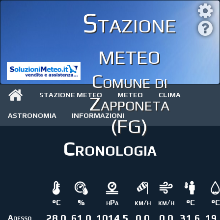
Stazione
meteo
Comune di
STAZIONE METEO
METEO
CLIMA
Zapponeta
ASTRONOMIA
INFORMAZIONI
(FG)
Cronologia
°C
%
hPa
km/h
km/h
°C
°C
28.0
61.0
1014.5
0.0
0.0
31.6
19
Adesso