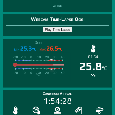
altro
Webcam Time-Lapse Oggi
Oggi
25.3
26.5
°C
°C
MIN
MAX
01.54
25.8
°C
Condizioni Attuali
1:54:28