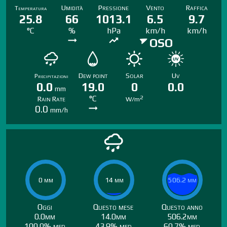
Umidità
Pressione
Vento
Raffica
Temperatura
25.8
66
1013.1
6.5
9.7
°C
%
hPa
km/h
km/h
OSO
Dew point
Solar
Uv
Precipitazioni
0.0
19.0
0
0.0
mm
°C
2
Rain Rate
W/m
0.0
mm/h
0 mm
0 mm
14 mm
14 mm
506.2 mm
506.2 mm
Oggi
Questo mese
Questo anno
0.0mm
14.0mm
506.2mm
100.0% med
43.9% med
60.7% med