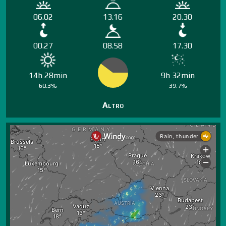
06.02
13.16
20.30
00.27
08.58
17.30
14h 28min
9h 32min
60.3%
39.7%
Altro