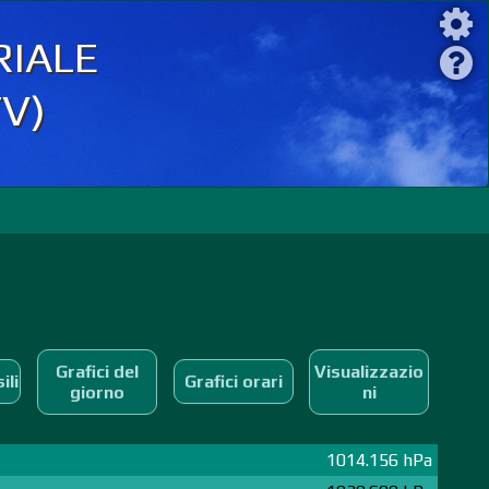
iale
TV)
Grafici del
Visualizzazio
ili
Grafici orari
giorno
ni
1014.156 hPa