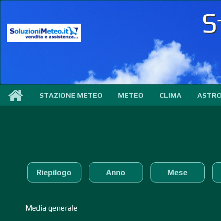
S
STAZIONE METEO
METEO
CLIMA
ASTR
Riepilogo
Anno
Mese
Media generale