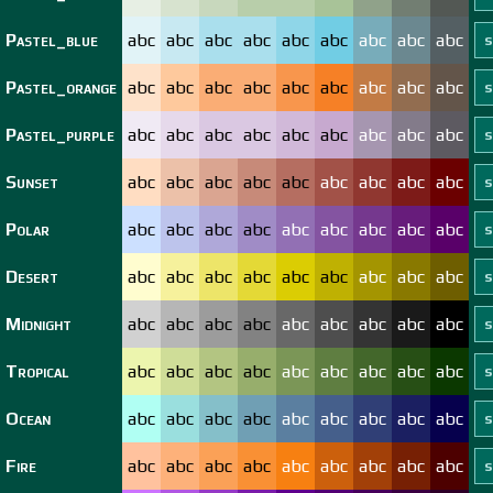
Pastel_blue
abc
abc
abc
abc
abc
abc
abc
abc
abc
Pastel_orange
abc
abc
abc
abc
abc
abc
abc
abc
abc
Pastel_purple
abc
abc
abc
abc
abc
abc
abc
abc
abc
Sunset
abc
abc
abc
abc
abc
abc
abc
abc
abc
Polar
abc
abc
abc
abc
abc
abc
abc
abc
abc
Desert
abc
abc
abc
abc
abc
abc
abc
abc
abc
Midnight
abc
abc
abc
abc
abc
abc
abc
abc
abc
Tropical
abc
abc
abc
abc
abc
abc
abc
abc
abc
Ocean
abc
abc
abc
abc
abc
abc
abc
abc
abc
Fire
abc
abc
abc
abc
abc
abc
abc
abc
abc