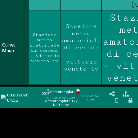
t
Staz
Stazione
me
meteo
Stazione
amato
amatoriale
meteo
Cutive
amatoriale
di ceneda
Mono
di ceneda
di c
-
- vittorio
veneto tv
vittorio
- vit
veneto tv
vene
©
Meteotemplate
2026
08.08.2026
Informativa
meteotemplate.com
01.55
Cookie
Meteotemplate 17.2
Nectarine