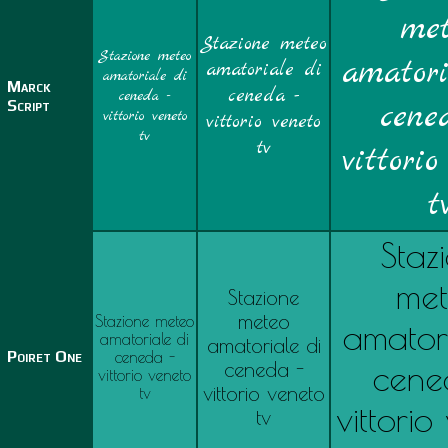
met
Stazione meteo
Stazione meteo
amatori
amatoriale di
amatoriale di
Marck
ceneda -
ceneda -
Script
cene
vittorio veneto
vittorio veneto
tv
tv
vittorio
t
Staz
me
Stazione
meteo
Stazione meteo
amatori
amatoriale di
amatoriale di
Poiret One
ceneda -
ceneda -
cene
vittorio veneto
vittorio veneto
tv
vittorio
tv