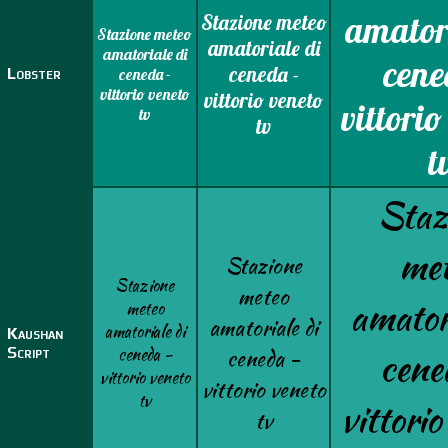
amatori
Stazione meteo
Stazione meteo
amatoriale di
amatoriale di
cene
ceneda -
Lobster
ceneda -
vittorio veneto
vittorio veneto
vittorio
tv
tv
t
Staz
me
Stazione
Stazione
meteo
amatori
meteo
amatoriale di
amatoriale di
Kaushan
Script
ceneda -
ceneda -
cene
vittorio veneto
vittorio veneto
tv
vittorio
tv