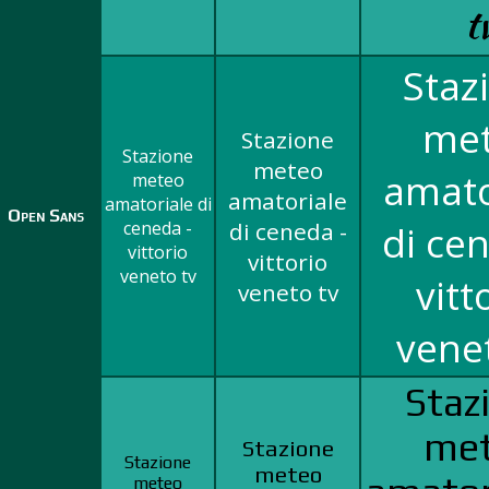
t
Staz
me
Stazione
Stazione
meteo
amato
meteo
amatoriale
amatoriale di
Open Sans
ceneda -
di ceneda -
di ce
vittorio
vittorio
veneto tv
vitt
veneto tv
vene
Staz
me
Stazione
Stazione
meteo
meteo