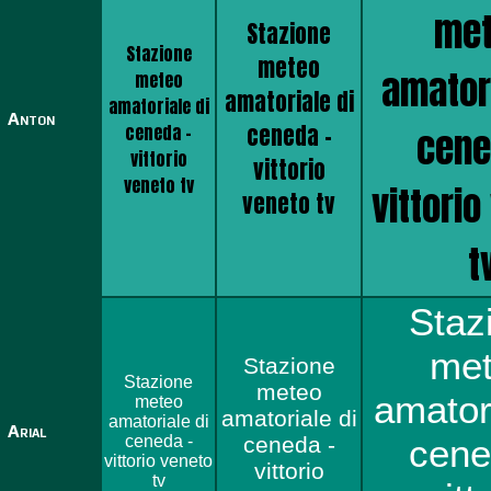
me
Stazione
Stazione
meteo
amatori
meteo
amatoriale di
amatoriale di
Anton
ceneda -
ceneda -
cene
vittorio
vittorio
veneto tv
vittorio
veneto tv
t
Staz
me
Stazione
Stazione
meteo
amatori
meteo
amatoriale di
amatoriale di
Arial
ceneda -
ceneda -
cene
vittorio veneto
vittorio
tv