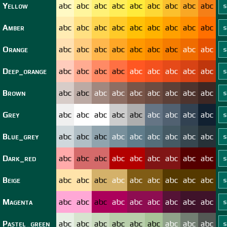
Yellow
abc
abc
abc
abc
abc
abc
abc
abc
abc
Amber
abc
abc
abc
abc
abc
abc
abc
abc
abc
Orange
abc
abc
abc
abc
abc
abc
abc
abc
abc
Deep_orange
abc
abc
abc
abc
abc
abc
abc
abc
abc
Brown
abc
abc
abc
abc
abc
abc
abc
abc
abc
Grey
abc
abc
abc
abc
abc
abc
abc
abc
abc
Blue_grey
abc
abc
abc
abc
abc
abc
abc
abc
abc
Dark_red
abc
abc
abc
abc
abc
abc
abc
abc
abc
Beige
abc
abc
abc
abc
abc
abc
abc
abc
abc
Magenta
abc
abc
abc
abc
abc
abc
abc
abc
abc
Pastel_green
abc
abc
abc
abc
abc
abc
abc
abc
abc