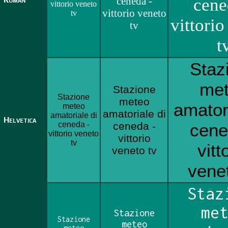
ceneda -
cene
vittorio veneto
vittorio veneto
tv
vittorio
tv
t
Staz
me
Stazione
Stazione
meteo
amatori
meteo
amatoriale di
amatoriale di
Helvetica
ceneda -
ceneda -
cene
vittorio veneto
vittorio
tv
vitt
veneto tv
venet
Staz
me
Stazione
Stazione
meteo
meteo