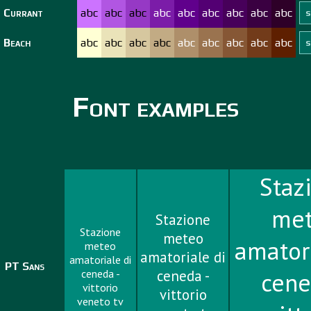
Currant
abc
abc
abc
abc
abc
abc
abc
abc
abc
Beach
abc
abc
abc
abc
abc
abc
abc
abc
abc
Font examples
Staz
me
Stazione
Stazione
meteo
amatori
meteo
amatoriale di
amatoriale di
PT Sans
ceneda -
ceneda -
cene
vittorio
vittorio
veneto tv