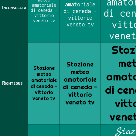
amato
amatoriale
amatoriale
Inconsolata
di ceneda -
di ceneda -
di ce
vittorio
vittorio
veneto tv
vitt
veneto tv
vene
Staz
me
Stazione
Stazione
meteo
amato
meteo
amatoriale
amatoriale
Righteous
di ceneda -
di ceneda -
di ce
vittorio
vittorio
veneto tv
vitt
veneto tv
vene
Staz