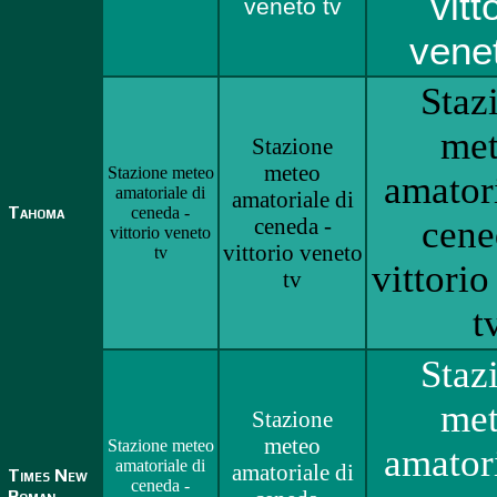
vitt
veneto tv
venet
Staz
me
Stazione
meteo
Stazione meteo
amatori
amatoriale di
amatoriale di
Tahoma
ceneda -
ceneda -
cene
vittorio veneto
vittorio veneto
tv
vittorio
tv
t
Staz
me
Stazione
meteo
Stazione meteo
amatori
amatoriale di
amatoriale di
Times New
ceneda -
Roman