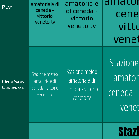
amator
amatoriale
amatoriale di
Play
ceneda -
di ceneda -
cene
vittorio
vittorio
veneto tv
vitt
veneto tv
vene
Stazion
Stazione meteo
amatori
Stazione meteo
amatoriale di
amatoriale di
Open Sans
Condensed
ceneda - vittorio
ceneda - vittorio
ceneda - 
veneto tv
veneto tv
venet
Staz