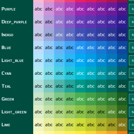
Purple
abc
abc
abc
abc
abc
abc
abc
abc
abc
Deep_purple
abc
abc
abc
abc
abc
abc
abc
abc
abc
Indigo
abc
abc
abc
abc
abc
abc
abc
abc
abc
Blue
abc
abc
abc
abc
abc
abc
abc
abc
abc
Light_blue
abc
abc
abc
abc
abc
abc
abc
abc
abc
Cyan
abc
abc
abc
abc
abc
abc
abc
abc
abc
Teal
abc
abc
abc
abc
abc
abc
abc
abc
abc
Green
abc
abc
abc
abc
abc
abc
abc
abc
abc
Light_green
abc
abc
abc
abc
abc
abc
abc
abc
abc
Lime
abc
abc
abc
abc
abc
abc
abc
abc
abc