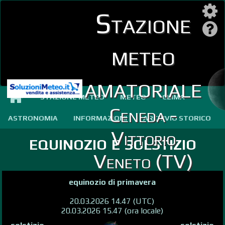
Stazione
meteo
amatoriale
STAZIONE METEO
METEO
CLIMA
Ceneda -
ASTRONOMIA
INFORMAZIONI
ARCHIVIO STORICO
Vittorio
equinozio e solstizio
Veneto (TV)
equinozio di primavera
20.03.2026 14.47 (UTC)
20.03.2026 15.47 (ora locale)