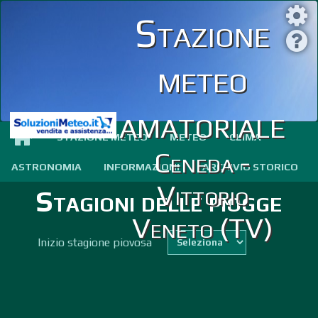
Stazione
meteo
amatoriale
STAZIONE METEO
METEO
CLIMA
Ceneda -
ASTRONOMIA
INFORMAZIONI
ARCHIVIO STORICO
Vittorio
Stagioni delle piogge
Veneto (TV)
Inizio stagione piovosa