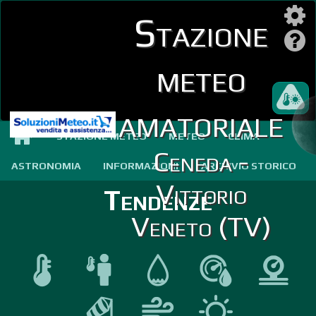
Stazione
meteo
amatoriale
STAZIONE METEO
METEO
CLIMA
Ceneda -
ASTRONOMIA
INFORMAZIONI
ARCHIVIO STORICO
Vittorio
Tendenze
Veneto (TV)