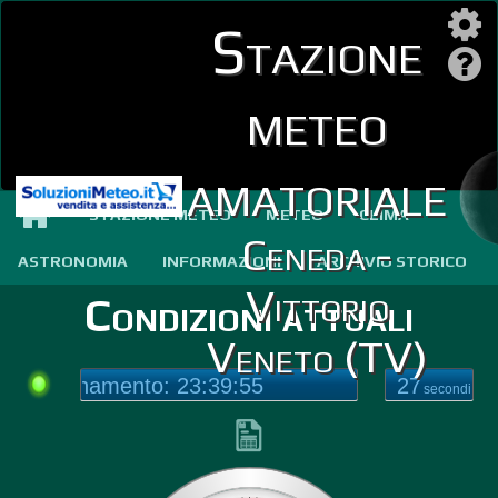
Stazione
meteo
amatoriale
STAZIONE METEO
METEO
CLIMA
Ceneda -
ASTRONOMIA
INFORMAZIONI
ARCHIVIO STORICO
Vittorio
Condizioni attuali
Veneto (TV)