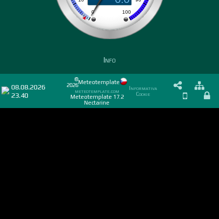
Info
©
Meteotemplate
2026
08.08.2026
Informativa
meteotemplate.com
23.40
Cookie
Meteotemplate 17.2
Nectarine