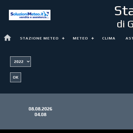
St
di 
STAZIONE METEO
METEO
CLIMA
AS
08.08.2026
04.08