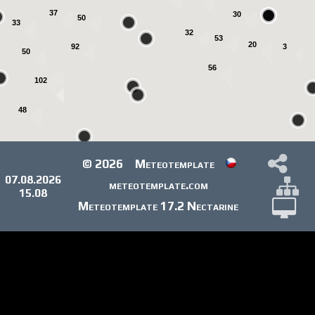
37
30
50
33
32
53
20
92
3
50
56
102
48
© 2026
Meteotemplate
3
07.08.2026
meteotemplate.com
15.08
Meteotemplate 17.2 Nectarine