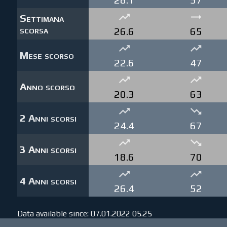
Settimana
scorsa
26.6
65
Mese scorso
22.6
47
Anno scorso
20.3
63
2 Anni scorsi
24.4
67
3 Anni scorsi
18.6
70
4 Anni scorsi
26.4
52
Data available since: 07.01.2022 05.25