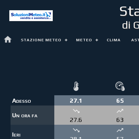
St
di 
STAZIONE METEO
METEO
CLIMA
AS
Adesso
27.1
65
Un ora fa
27.6
63
Ieri
28.1
57