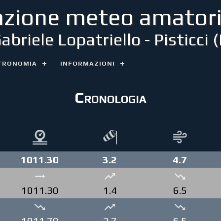
azione meteo amatori
Gabriele Lopatriello - Pisticci 
TRONOMIA
INFORMAZIONI
Cronologia
1011.30
3.2
4.7
1011.30
1.4
6.5
1011.70
2.7
6.5