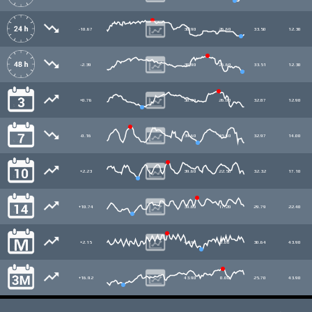
-10.67
38.90
26.60
33.50
12.30
-2.39
38.90
26.60
33.51
12.30
+0.76
38.90
26.00
32.87
12.90
-0.16
39.60
25.60
32.97
14.00
+2.23
39.60
22.50
32.32
17.10
+10.74
39.60
17.20
29.79
22.40
+2.15
43.90
0.00
30.64
43.90
+16.92
43.90
0.00
25.70
43.90