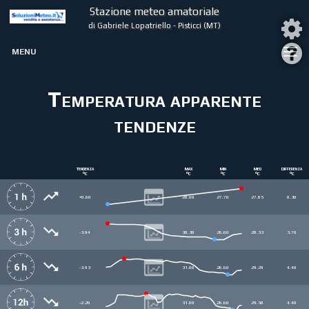
Stazione meteo amatoriale
di Gabriele Lopatriello - Pisticci (MT)
MENU
Temperatura apparente
tendenze
Tendenza
Max
Min
Med
Differenza
°C
°C
°C
°C
°C
+0.60
28.00
27.70
27.85
0.30
-3.94
30.30
26.60
28.33
3.70
-3.93
31.00
26.60
29.29
4.40
-2.26
31.00
26.60
29.58
4.40