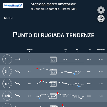
Stazione meteo amatoriale
di Gabriele Lopatriello - Pisticci (MT)
MENU
Punto di rugiada tendenze
Tendenza
Max
Min
Med
Differenza
°C
°C
°C
°C
°C
0.00
19.70
19.70
19.70
0.00
-0.57
20.00
19.30
19.67
0.70
-0.67
20.30
19.30
19.83
1.00
-0.19
20.30
19.30
19.80
1.00