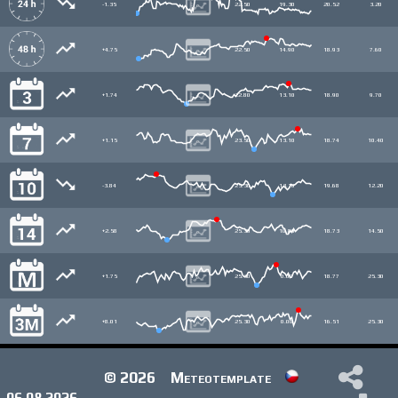
-1.35
22.50
19.30
20.52
3.20
+4.75
22.50
14.90
18.93
7.60
+1.74
22.80
13.10
18.90
9.70
+1.15
23.50
13.10
18.74
10.40
-3.84
25.30
13.10
19.68
12.20
+2.58
25.30
10.80
18.73
14.50
+1.75
25.30
0.00
18.77
25.30
+8.01
25.30
0.00
16.51
25.30
© 2026
Meteotemplate
06.08.2026