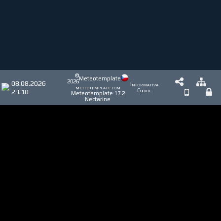
©
Meteotemplate
2026
08.08.2026
Informativa
meteotemplate.com
23.10
Cookie
Meteotemplate 17.2
Nectarine