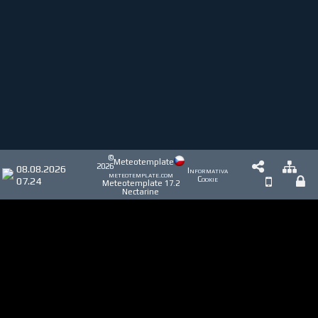
©
Meteotemplate
2026
08.08.2026
Informativa
meteotemplate.com
07.24
Cookie
Meteotemplate 17.2
Nectarine