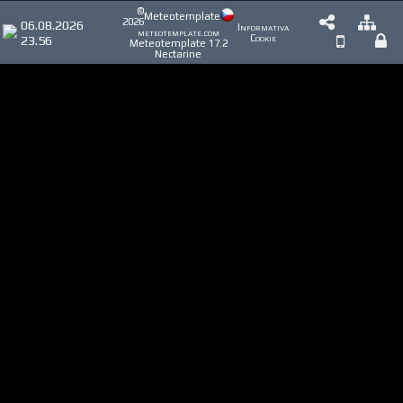
©
Meteotemplate
2026
06.08.2026
Informativa
meteotemplate.com
23.56
Cookie
Meteotemplate 17.2
Nectarine