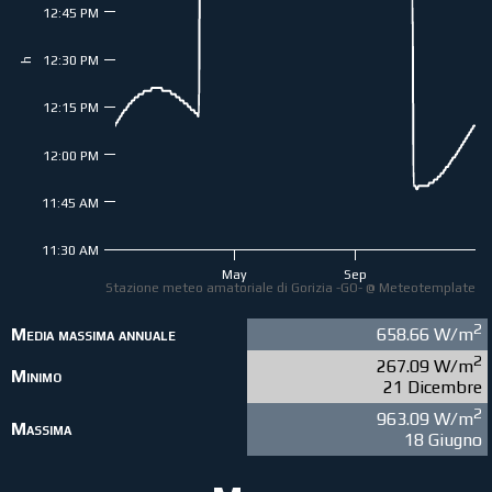
12:45 PM
12:30 PM
h
12:15 PM
12:00 PM
11:45 AM
11:30 AM
May
Sep
Stazione meteo amatoriale di Gorizia -GO- @ Meteotemplate
2
Media massima annuale
658.66 W/m
2
267.09 W/m
Minimo
21 Dicembre
2
963.09 W/m
Massima
18 Giugno