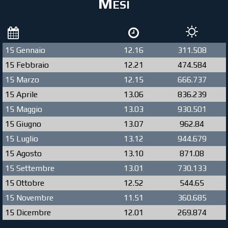
Mesi
15 Gennaio
12.16
311.508
15 Febbraio
12.21
474.584
15 Marzo
12.15
666.737
15 Aprile
13.06
836.239
15 Maggio
13.03
930.501
15 Giugno
13.07
962.84
15 Luglio
13.12
944.679
15 Agosto
13.10
871.08
15 Settembre
13.01
730.133
15 Ottobre
12.52
544.65
15 Novembre
11.51
360.685
15 Dicembre
12.01
269.874