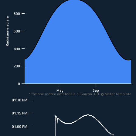
800
Radiazione solare
600
400
200
0
May
Sep
Stazione meteo amatoriale di Gorizia -GO- @ Meteotemplate
01:30 PM
01:15 PM
01:00 PM