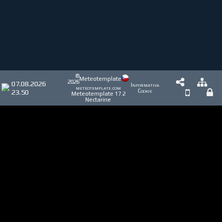
©
Meteotemplate
2026
07.08.2026
Informativa
meteotemplate.com
23.50
Cookie
Meteotemplate 17.2
Nectarine