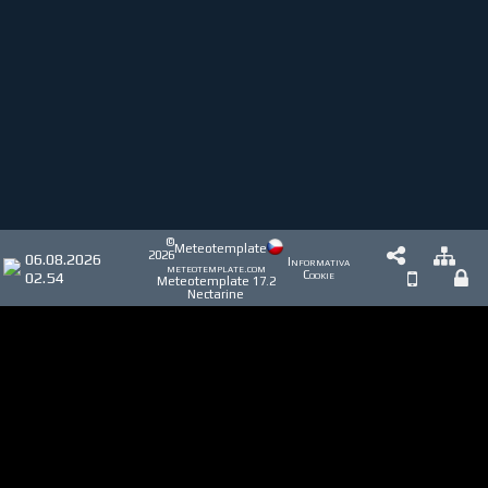
©
Meteotemplate
2026
06.08.2026
Informativa
meteotemplate.com
02.54
Cookie
Meteotemplate 17.2
Nectarine