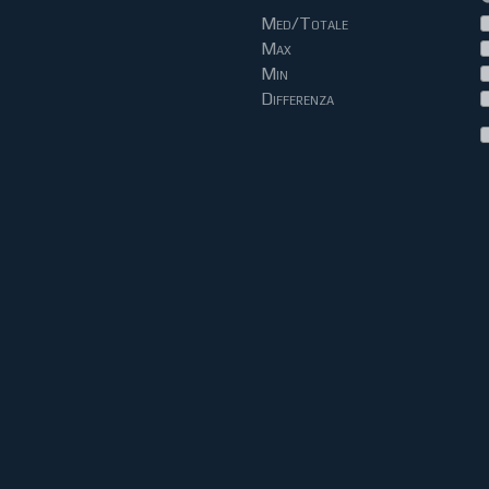
Med/Totale
Max
Min
Differenza