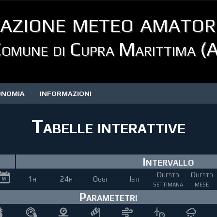
azione meteo amator
omune di Cupra Marittima (
ONOMIA
INFORMAZIONI
Tabelle interattive
Intervallo
Questo
Questo
1h
24h
Oggi
Ieri
settimana
mese
Parametetri