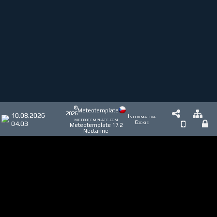
©
Meteotemplate
2026
10.08.2026
Informativa
meteotemplate.com
04.03
Cookie
Meteotemplate 17.2
Nectarine