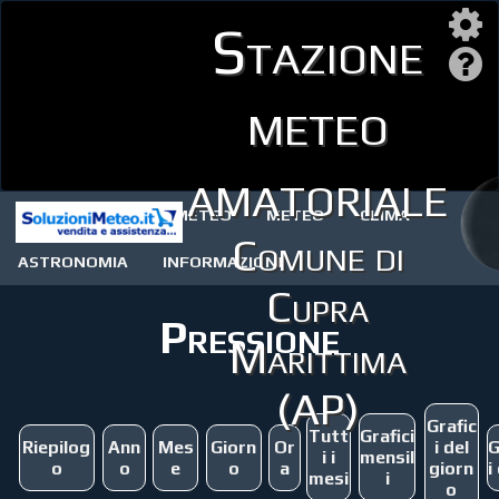
Stazione
meteo
amatoriale
STAZIONE METEO
METEO
CLIMA
Comune di
ASTRONOMIA
INFORMAZIONI
Cupra
Pressione
Marittima
(AP)
Grafic
Tutt
Grafici
Riepilog
Ann
Mes
Giorn
Or
i del
G
i i
mensil
o
o
e
o
a
giorn
i
mesi
i
o