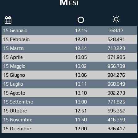
Mesi
15 Gennaio
12.15
368.17
15 Febbraio
12.20
528.491
15 Marzo
12.14
713.223
15 Aprile
13.05
871.905
15 Maggio
13.02
956.739
15 Giugno
13.06
984.276
15 Luglio
13.11
968.049
15 Agosto
13.10
902.273
15 Settembre
13.00
771.825
15 Ottobre
12.51
595.352
15 Novembre
11.50
416.359
15 Dicembre
12.00
326.417