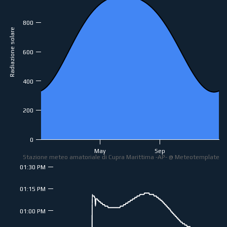
800
Radiazione solare
600
400
200
0
May
Sep
Stazione meteo amatoriale di Cupra Marittima -AP- @ Meteotemplate
01:30 PM
01:15 PM
01:00 PM