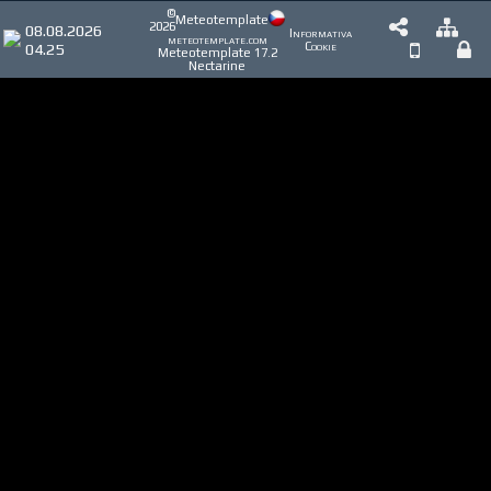
©
Meteotemplate
2026
08.08.2026
Informativa
meteotemplate.com
04.25
Cookie
Meteotemplate 17.2
Nectarine