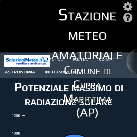
Stazione
meteo
amatoriale
STAZIONE METEO
METEO
CLIMA
Comune di
ASTRONOMIA
INFORMAZIONI
Cupra
Potenziale massimo di
Marittima
radiazione solare
(AP)
1200
1000