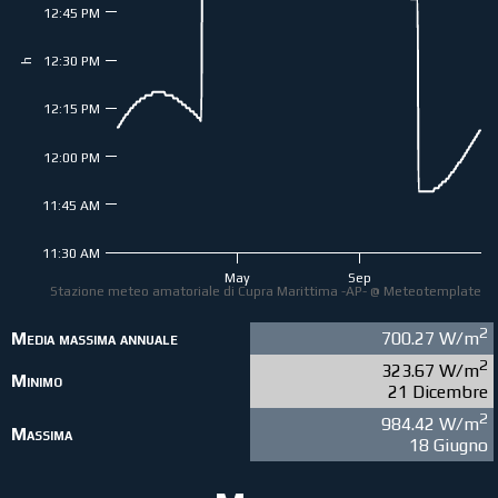
12:45 PM
12:30 PM
h
12:15 PM
12:00 PM
11:45 AM
11:30 AM
May
Sep
Stazione meteo amatoriale di Cupra Marittima -AP- @ Meteotemplate
2
Media massima annuale
700.27 W/m
2
323.67 W/m
Minimo
21 Dicembre
2
984.42 W/m
Massima
18 Giugno