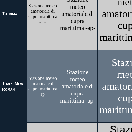
me
Stazione meteo
meteo
amatori
amatoriale di
amatoriale di
Tahoma
cupra marittima
cupra
-ap-
cup
marittima -ap-
maritti
Staz
Stazione
me
Stazione meteo
meteo
amatori
Times New
amatoriale di
amatoriale di
Roman
cupra marittima
cupra
-ap-
cup
marittima -ap-
maritti
Staz