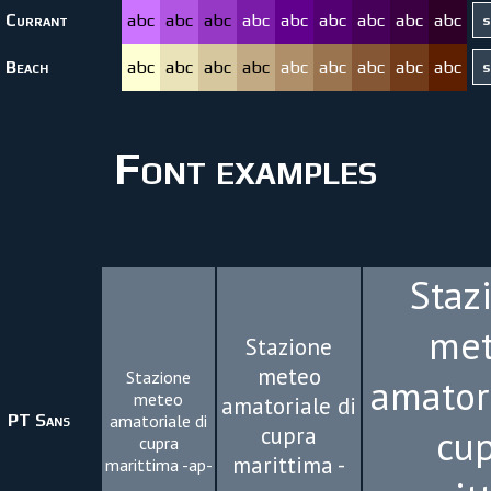
Currant
abc
abc
abc
abc
abc
abc
abc
abc
abc
Beach
abc
abc
abc
abc
abc
abc
abc
abc
abc
Font examples
Staz
me
Stazione
meteo
Stazione
amatori
meteo
amatoriale di
PT Sans
amatoriale di
cupra
cu
cupra
marittima -
marittima -ap-