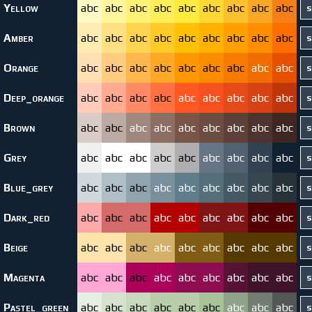
Yellow
abc
abc
abc
abc
abc
abc
abc
abc
abc
Amber
abc
abc
abc
abc
abc
abc
abc
abc
abc
Orange
abc
abc
abc
abc
abc
abc
abc
abc
abc
Deep_orange
abc
abc
abc
abc
abc
abc
abc
abc
abc
Brown
abc
abc
abc
abc
abc
abc
abc
abc
abc
Grey
abc
abc
abc
abc
abc
abc
abc
abc
abc
Blue_grey
abc
abc
abc
abc
abc
abc
abc
abc
abc
Dark_red
abc
abc
abc
abc
abc
abc
abc
abc
abc
Beige
abc
abc
abc
abc
abc
abc
abc
abc
abc
Magenta
abc
abc
abc
abc
abc
abc
abc
abc
abc
Pastel_green
abc
abc
abc
abc
abc
abc
abc
abc
abc