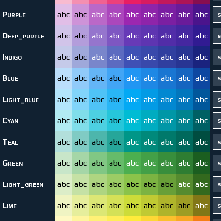
Purple
abc
abc
abc
abc
abc
abc
abc
abc
abc
Deep_purple
abc
abc
abc
abc
abc
abc
abc
abc
abc
Indigo
abc
abc
abc
abc
abc
abc
abc
abc
abc
Blue
abc
abc
abc
abc
abc
abc
abc
abc
abc
Light_blue
abc
abc
abc
abc
abc
abc
abc
abc
abc
Cyan
abc
abc
abc
abc
abc
abc
abc
abc
abc
Teal
abc
abc
abc
abc
abc
abc
abc
abc
abc
Green
abc
abc
abc
abc
abc
abc
abc
abc
abc
Light_green
abc
abc
abc
abc
abc
abc
abc
abc
abc
Lime
abc
abc
abc
abc
abc
abc
abc
abc
abc