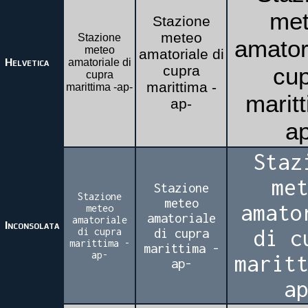
me
Stazione
meteo
Stazione
amatori
meteo
amatoriale di
Helvetica
amatoriale di
cupra
cu
cupra
marittima -
marittima -ap-
maritt
ap-
a
Staz
me
Stazione
Stazione
meteo
amato
meteo
amatoriale
amatoriale
Inconsolata
di cupra
di cupra
di c
marittima -
marittima -
ap-
marit
ap-
a