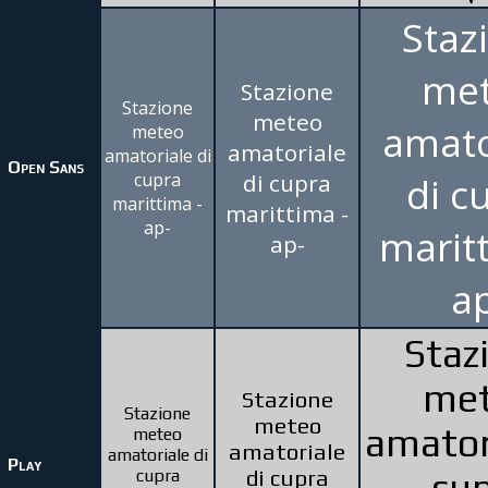
Staz
me
Stazione
Stazione
meteo
amato
meteo
amatoriale
amatoriale di
Open Sans
cupra
di cupra
di c
marittima -
marittima -
ap-
marit
ap-
a
Staz
me
Stazione
Stazione
meteo
amator
meteo
amatoriale
amatoriale di
Play
cupra
di cupra
cu