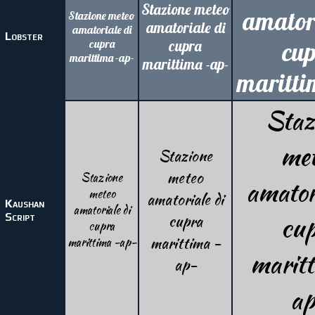
Stazione meteo
amatori
Stazione meteo
amatoriale di
amatoriale di
Lobster
cupra
cupra
cup
marittima -ap-
marittima -ap-
maritti
Staz
me
Stazione
meteo
Stazione
amatori
meteo
amatoriale di
Kaushan
amatoriale di
Script
cupra
cu
cupra
marittima -
marittima -ap-
maritt
ap-
a