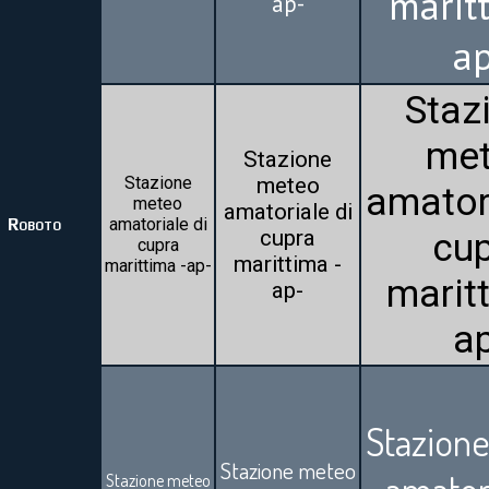
maritt
ap-
a
Staz
me
Stazione
Stazione
meteo
amator
meteo
amatoriale di
Roboto
amatoriale di
cupra
cu
cupra
marittima -
marittima -ap-
maritt
ap-
a
Stazion
Stazione meteo
amatori
Stazione meteo