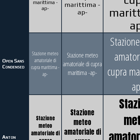
marittima -
marittima -
ap-
marit
ap-
a
Stazion
amatori
Stazione meteo
Stazione meteo
amatoriale di
Open Sans
amatoriale di cupra
Condensed
cupra marittima -
cupra mar
marittima -ap-
ap-
ap
Staz
Stazione
me
Stazione
meteo
meteo
amatoriale di
amatori
amatoriale di
Anton