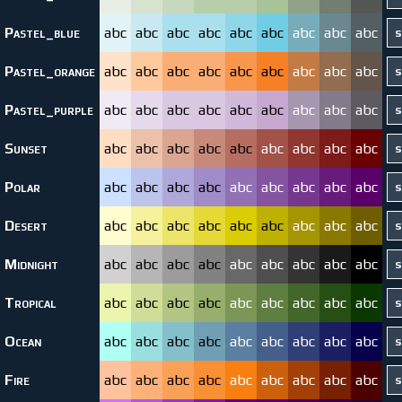
Pastel_blue
abc
abc
abc
abc
abc
abc
abc
abc
abc
Pastel_orange
abc
abc
abc
abc
abc
abc
abc
abc
abc
Pastel_purple
abc
abc
abc
abc
abc
abc
abc
abc
abc
Sunset
abc
abc
abc
abc
abc
abc
abc
abc
abc
Polar
abc
abc
abc
abc
abc
abc
abc
abc
abc
Desert
abc
abc
abc
abc
abc
abc
abc
abc
abc
Midnight
abc
abc
abc
abc
abc
abc
abc
abc
abc
Tropical
abc
abc
abc
abc
abc
abc
abc
abc
abc
Ocean
abc
abc
abc
abc
abc
abc
abc
abc
abc
Fire
abc
abc
abc
abc
abc
abc
abc
abc
abc