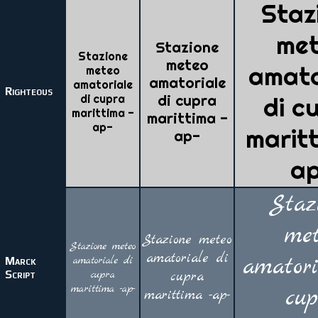
Staz
me
Stazione
Stazione
meteo
amato
meteo
amatoriale
amatoriale
Righteous
di cupra
di cupra
di c
marittima -
marittima -
ap-
marit
ap-
a
Staz
met
Stazione meteo
Stazione meteo
amatoriale di
amatori
amatoriale di
Marck
Script
cupra
cupra
marittima -ap-
cup
marittima -ap-