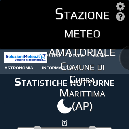
Stazione
meteo
amatoriale
STAZIONE METEO
METEO
CLIMA
Comune di
ASTRONOMIA
INFORMAZIONI
Cupra
Statistiche notturne
Marittima
(AP)