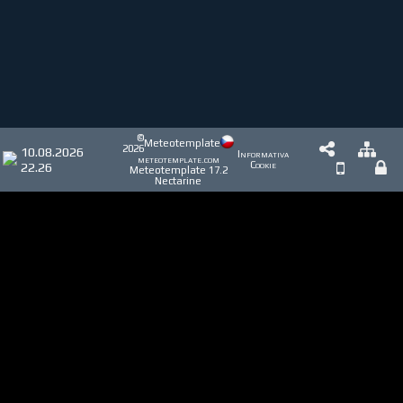
©
Meteotemplate
2026
10.08.2026
Informativa
meteotemplate.com
22.26
Cookie
Meteotemplate 17.2
Nectarine