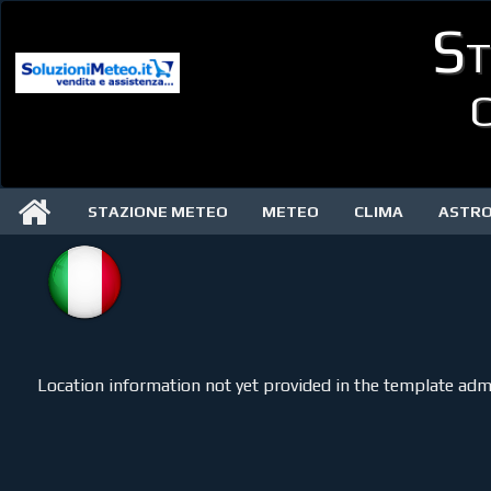
St
C
STAZIONE METEO
METEO
CLIMA
ASTR
Location information not yet provided in the template adm