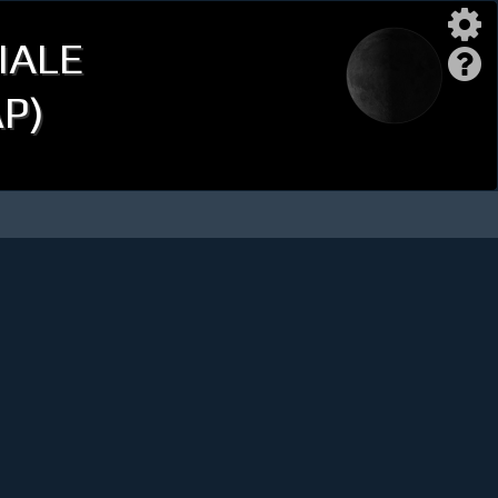
iale
AP)