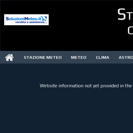
St
C
STAZIONE METEO
METEO
CLIMA
ASTR
Website information not yet provided in the