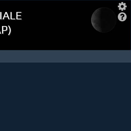
iale
AP)