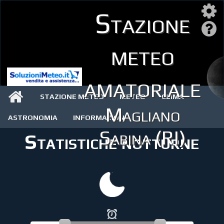
Stazione
meteo
amatoriale
STAZIONE METEO
METEO
CLIMA
Magliano
ASTRONOMIA
INFORMAZIONI
Sabina (RI)
Statistiche notturne