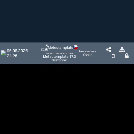
©
Meteotemplate
2026
06.08.2026
Informativa
meteotemplate.com
21.26
Cookie
Meteotemplate 17.2
Nectarine