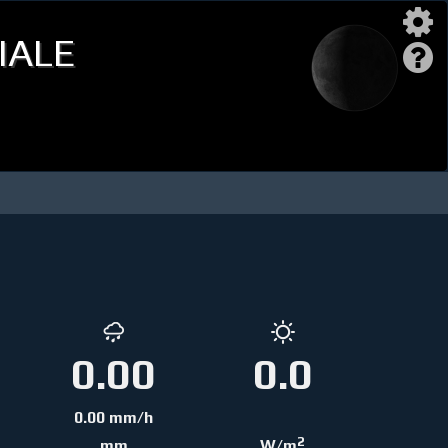
iale
0.00
0.0
0.00 mm/h
2
mm
W/m