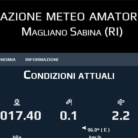
azione meteo amator
Magliano Sabina (RI)
ONOMIA
INFORMAZIONI
Condizioni attuali
017.40
0.1
2.2
96.0° ( E )
hPa
km/h