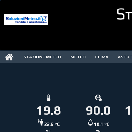
St
STAZIONE METEO
METEO
CLIMA
ASTR
19.8
90.0
1
22.6 °C
18.1 °C
°C
%