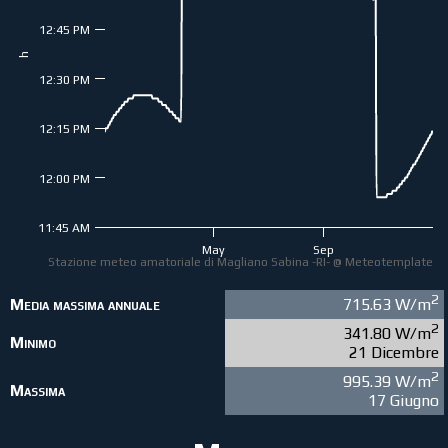
12:45 PM
h
12:30 PM
12:15 PM
12:00 PM
11:45 AM
May
Sep
Stazione meteo amatoriale di Magliano Sabina -RI- @ Meteotemplate
2
Media massima annuale
715.63 W/m
2
341.80 W/m
Minimo
21 Dicembre
2
995.39 W/m
Massima
17 Giugno