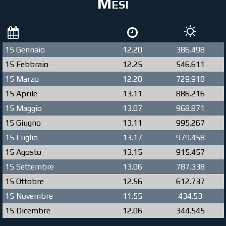
Mesi
15 Gennaio
12.20
386.498
15 Febbraio
12.25
546.611
15 Marzo
12.20
729.918
15 Aprile
13.11
886.216
15 Maggio
13.07
968.871
15 Giugno
13.11
995.267
15 Luglio
13.17
979.458
15 Agosto
13.15
915.457
15 Settembre
13.06
787.338
15 Ottobre
12.56
612.737
15 Novembre
11.55
434.53
15 Dicembre
12.06
344.545