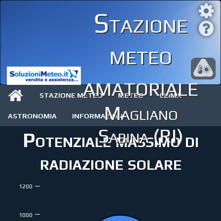
Stazione
meteo
amatoriale
STAZIONE METEO
METEO
CLIMA
Magliano
ASTRONOMIA
INFORMAZIONI
Sabina (RI)
Potenziale massimo di
radiazione solare
1200
1000