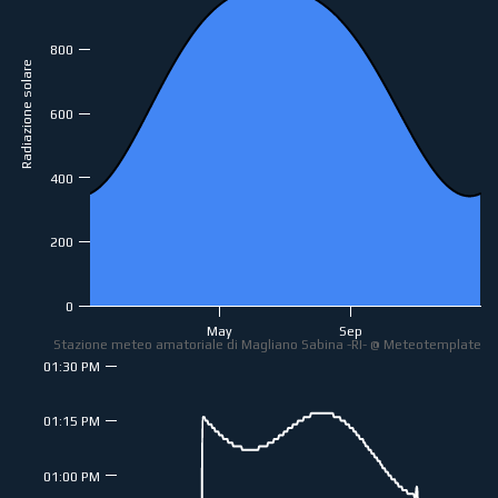
800
Radiazione solare
600
400
200
0
May
Sep
Stazione meteo amatoriale di Magliano Sabina -RI- @ Meteotemplate
01:30 PM
01:15 PM
01:00 PM