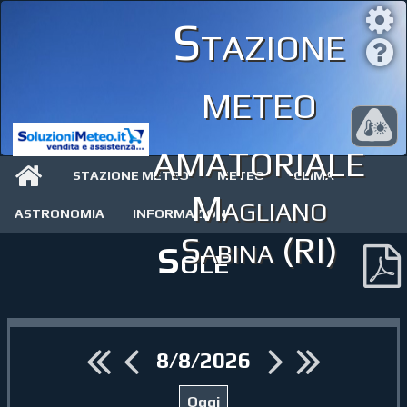
Stazione
meteo
amatoriale
STAZIONE METEO
METEO
CLIMA
Magliano
ASTRONOMIA
INFORMAZIONI
Sabina (RI)
Sole
8/8/2026