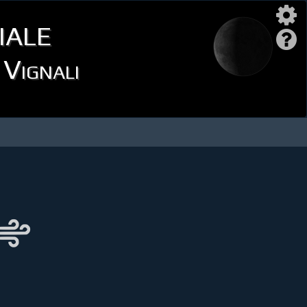
iale
 Vignali