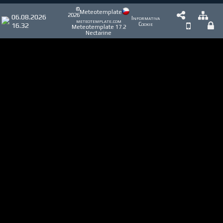
©
Meteotemplate
2026
06.08.2026
Informativa
meteotemplate.com
16.32
Cookie
Meteotemplate 17.2
Nectarine