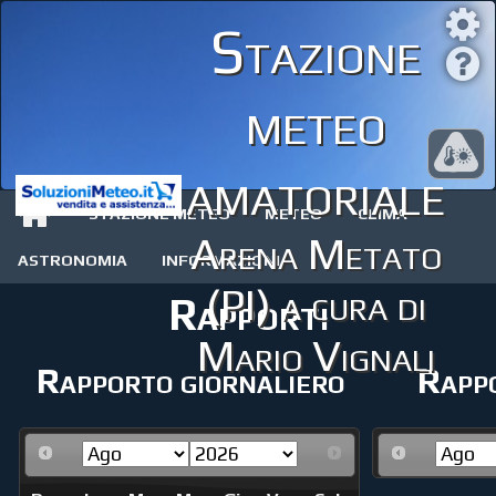
Stazione
meteo
amatoriale
STAZIONE METEO
METEO
CLIMA
Arena Metato
ASTRONOMIA
INFORMAZIONI
(PI) a cura di
Rapporti
Mario Vignali
Rapporto giornaliero
Rappo