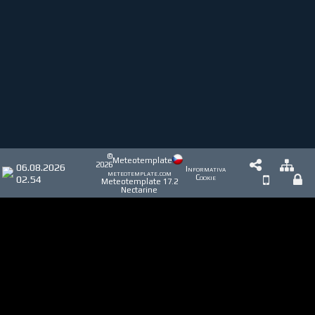
©
Meteotemplate
2026
06.08.2026
Informativa
meteotemplate.com
02.54
Cookie
Meteotemplate 17.2
Nectarine