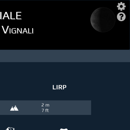
iale
 Vignali
LIRP
2 m
7 ft