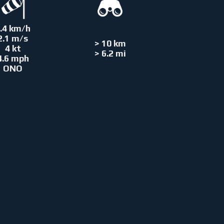
.4 km/h
2.1 m/s
> 10 km
4 kt
> 6.2 mi
4.6 mph
ONO