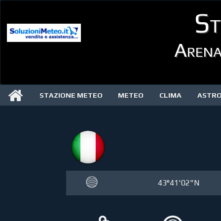
St
Arena
STAZIONE METEO
METEO
CLIMA
ASTR
43°41'02"N