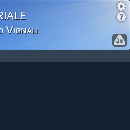
iale
o Vignali