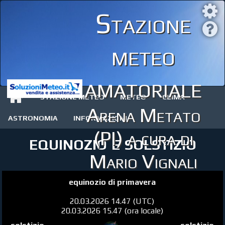
Stazione
meteo
amatoriale
STAZIONE METEO
METEO
CLIMA
Arena Metato
ASTRONOMIA
INFORMAZIONI
(PI) a cura di
equinozio e solstizio
Mario Vignali
equinozio di primavera
20.03.2026 14.47 (UTC)
20.03.2026 15.47 (ora locale)