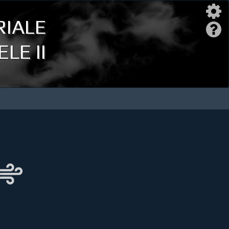
iale
LE II